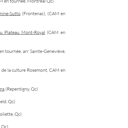
 en tournée, Montréal Qc)
nine-Sutto
(Frontenac), (CAM en
du Plateau Mont-Royal
(CAM en
n tournée, arr. Sainte-Geneviève,
 de la culture Rosemont, CAM en
ins
(Repentigny, Qc)
eld, Qc)
oliette, Qc)
, Qc)