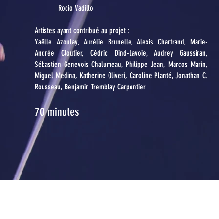
Rocio Vadillo
Artistes ayant contribué au projet :
Yaëlle Azoulay, Aurélie Brunelle, Alexis Chartrand, Marie-
Andrée Cloutier, Cédric Dind-Lavoie, Audrey Gaussiran,
Sébastien Genevois Chalumeau, Philippe Jean, Marcos Marin,
Miguel Medina, Katherine Oliveri, Caroline Planté, Jonathan C.
Rousseau, Benjamin Tremblay Carpentier
70 minutes