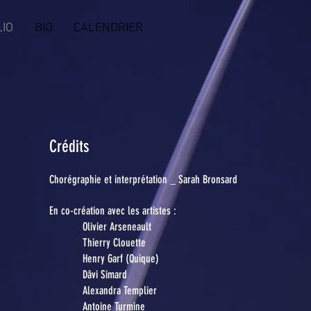
IO
BIO
CALENDRIER
Crédits
Chorégraphie et interprétation _ Sarah Bronsard
En co-création avec les artistes :
Olivier Arseneault
Thierry Clouette
Henry Garf (Quique)
Dâvi Simard
Alexandra Templier
Antoine Turmine