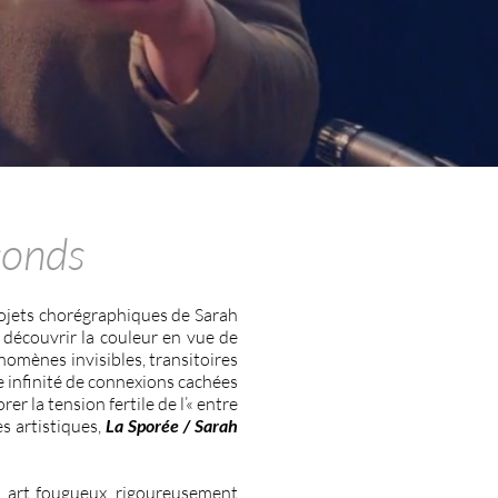
éconds
ojets chorégraphiques de Sarah
 découvrir la couleur en vue de
omènes invisibles, transitoires
e infinité de connexions cachées
er la tension fertile de l’« entre
es artistiques,
La Sporée / Sarah
, art fougueux, rigoureusement