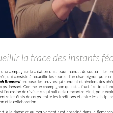
eillir la trace des instants f
 une compagnie de création qui a pour mandat de soutenir les pr
rée, qui consiste à recueillir les spores d’un champignon pour en
rah Bronsard
propose des œuvres qui sondent et révèlent des phén
u corps dansant. Comme un champignon qui est la fructification d’un
st l'occasion de révéler ce qui naît de la rencontre. Ainsi, pour explor
 entre les états de corps, entre les traditions et entre les disciplin
ion et la collaboration.
ort à la danse et au mouvement s’est enraciné dans le flamenco